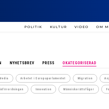
POLITIK
KULTUR
VIDEO
OM M
N
NYHETSBREV
PRESS
OKATEGORISERAD
Media
Arbetet i Europaparlamentet
Migration
As
införordningen
Innovation
Människorättsfågor
F