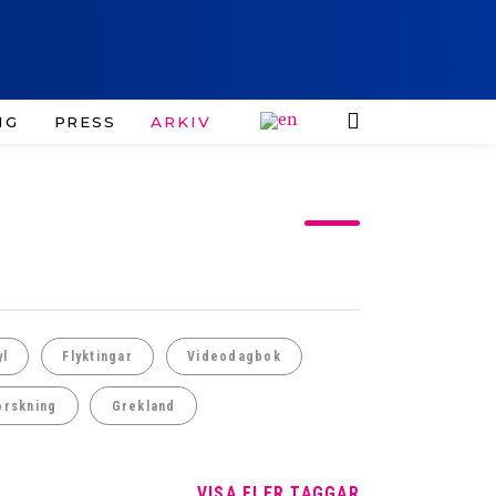
IG
PRESS
ARKIV
yl
Flyktingar
Videodagbok
orskning
Grekland
VISA FLER TAGGAR