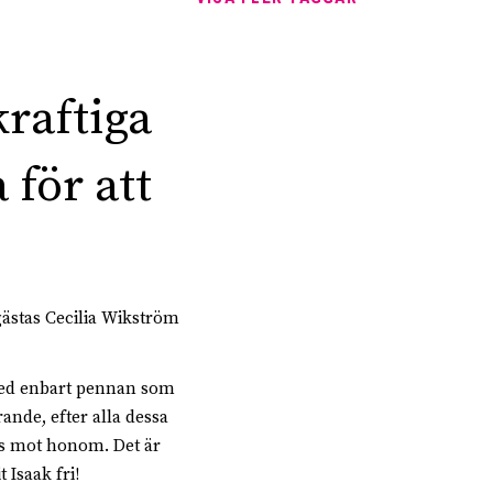
kraftiga
 för att
gästas Cecilia Wikström
 med enbart pennan som
ande, efter alla dessa
lits mot honom. Det är
 Isaak fri!