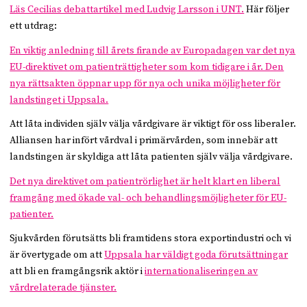
Läs Cecilias debattartikel med Ludvig Larsson i UNT.
Här följer
ett utdrag:
En viktig anledning till årets firande av Europa­dagen var det nya
EU-direktivet om patienträttigheter som kom tidigare i år. Den
nya rättsakten öppnar upp för nya och unika möjligheter för
landstinget i Uppsala.
Att låta individen själv välja vårdgivare är viktigt för oss liberaler.
Alliansen har infört vårdval i primärvården, som innebär att
landstingen är skyldiga att låta patienten själv välja vårdgivare.
Det nya direktivet om patientrörlighet är helt klart en liberal
framgång med ökade val- och behandlingsmöjligheter för EU-
patienter.
Sjukvården förutsätts bli framtidens stora exportindustri och vi
är övertygade om att
Uppsala har väldigt goda förutsättningar
att bli en framgångsrik aktör i
internationaliseringen av
vårdrelaterade tjänster.