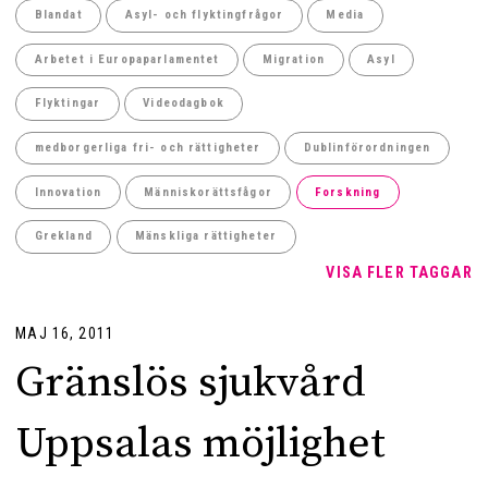
Blandat
Asyl- och flyktingfrågor
Media
Arbetet i Europaparlamentet
Migration
Asyl
Flyktingar
Videodagbok
medborgerliga fri- och rättigheter
Dublinförordningen
Innovation
Människorättsfågor
Forskning
Grekland
Mänskliga rättigheter
VISA FLER TAGGAR
MAJ 16, 2011
Gränslös sjukvård
Uppsalas möjlighet