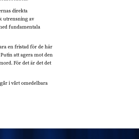
rnas direkta
sk utrensning av
id med fundamentala
ara en fristad för de här
 Putin att agera mot den
ord. För det är det det
pågår i vårt omedelbara