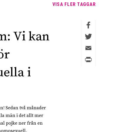
VISA FLER TAGGAR
Faceboo
m: Vi kan
Twitter
Email
ör
Print
ella i
n! Sedan två månader
la män i det allt mer
mal pojke ner från en
 homosexuell.