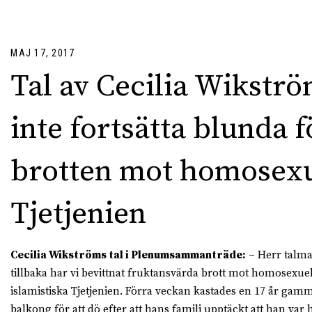
MAJ 17, 2017
Tal av Cecilia Wikströ
inte fortsätta blunda f
brotten mot homosexu
Tjetjenien
Cecilia Wikströms tal i Plenumsammanträde:
– Herr talma
tillbaka har vi bevittnat fruktansvärda brott mot homosexuel
islamistiska Tjetjenien. Förra veckan kastades en 17 år gam
balkong för att dö efter att hans familj upptäckt att han var