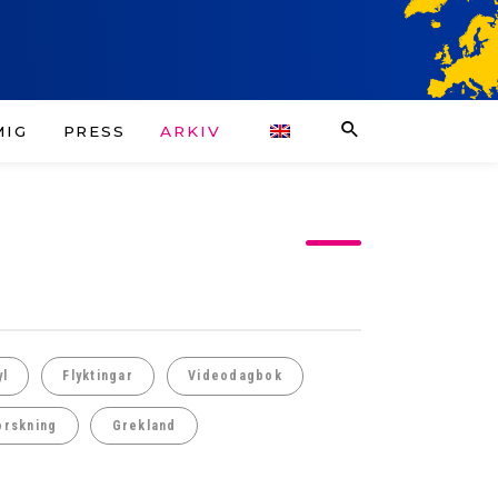
MIG
PRESS
ARKIV
yl
Flyktingar
Videodagbok
orskning
Grekland