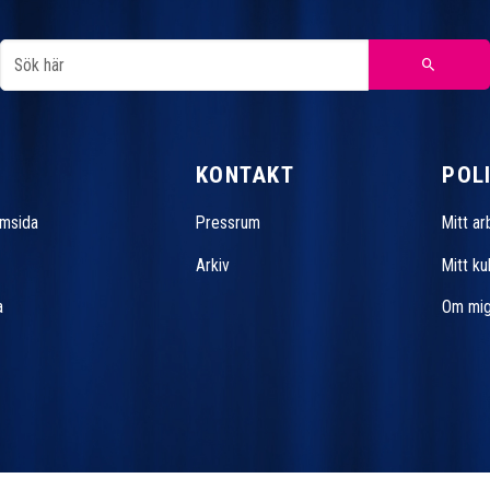
KONTAKT
POLI
emsida
Pressrum
Mitt a
Arkiv
Mitt k
a
Om mi