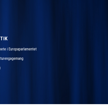
TIK
rbete i Europaparlamentet
ulturengagemang
g