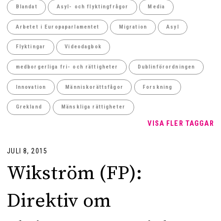
Blandat
Asyl- och flyktingfrågor
Media
Arbetet i Europaparlamentet
Migration
Asyl
Flyktingar
Videodagbok
medborgerliga fri- och rättigheter
Dublinförordningen
Innovation
Människorättsfågor
Forskning
Grekland
Mänskliga rättigheter
VISA FLER TAGGAR
JULI 8, 2015
Wikström (FP):
Direktiv om