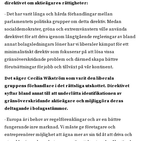
direktivet om aktieägares rättigheter:
- Det har varit långa och hårda förhandlingar mellan
parlamentets politiska grupper om detta direktiv. Medan
socialdemokrater, gröna och extremvänstern ville använda
direktivet för att driva igenom långtgående regleringar av bland
annat bolagsledningars löner har vi liberaler kämpat för ett
minimalistiskt direktiv som fokuserar på att lösa vissa
gränsöverskridande problem och därmed skapa bättre
förutsättningar för jobb och tillväxt på vår kontinent.
Det säger Cecilia Wikström som varit den liberala
gruppens förhandlare i det rättsliga utskottet. Direktivet
syftar bland annat till att underlätta identifikationen av
gränsöverskridande aktieägare och möjliggöra deras
deltagande i bolagsstämmor.
- Europa är i behov av regelförenklingar och av en bättre
fungerande inre marknad. Vi måste ge företagare och
entreprenörer möjlighet att ägna mer av sin tid åt att driva och