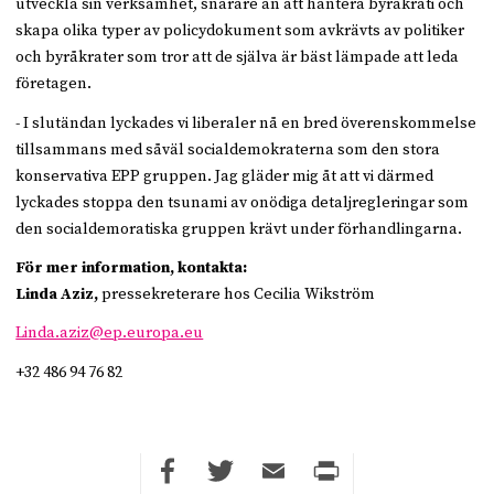
utveckla sin verksamhet, snarare än att hantera byråkrati och
skapa olika typer av policydokument som avkrävts av politiker
och byråkrater som tror att de själva är bäst lämpade att leda
företagen.
- I slutändan lyckades vi liberaler nå en bred överenskommelse
tillsammans med såväl socialdemokraterna som den stora
konservativa EPP gruppen. Jag gläder mig åt att vi därmed
lyckades stoppa den tsunami av onödiga detaljregleringar som
den socialdemoratiska gruppen krävt under förhandlingarna.
För mer information, kontakta:
Linda Aziz,
pressekreterare hos Cecilia Wikström
Linda.aziz@ep.europa.eu
+32 486 94 76 82
Facebook
Twitter
Email
Print